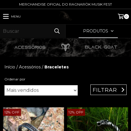
MERCHANDISE OFICIAL DO RAGNARÖK MUSIK FEST
MENU
0
PRODUTOS
Início
/
Acessórios
/
Braceletes
Ordenar por
FILTRAR
12
%
OFF
12
%
OFF