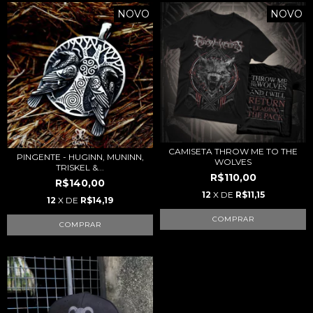
NOVO
NOVO
CAMISETA THROW ME TO THE
PINGENTE - HUGINN, MUNINN,
WOLVES
TRISKEL &...
R$110,00
R$140,00
12
X DE
R$11,15
12
X DE
R$14,19
COMPRAR
COMPRAR