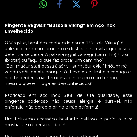
Pingente Vegvísir "Bússola Viking" em Aço Inox
Envelhecido
O Vegvísir, também conhecido como "Bússola Viking" é
utilizado como um amuleto e destina-se a evitar que o seu
detentor se perca. A palavra significa vegr (caminho) + vísir
(brotar) ou “aquilo que faz brotar um caminho”.
"Beri maður stafi þessa á sér villist maður ekki í hríðum né
vondu veðri þó ókunnugur sá (Leve este símbolo contigo e
não te perderás nas tempestades ou no mau tempo,
mesmo que em lugares desconhecidos)"
Fabricado em aço inox 316L de alta qualidade, esse
pingente poderoso não causa alergia, é durável, não
enferruja, não perde o brilho e não deforma!
Um belissimo acessório bastante estiloso e perfeito para
mostrar a sua personalidade!
Peça junto com as correntes de aço flexivel.