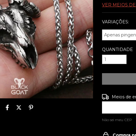
VER MEIOS D
VARIAÇÕES:
QUANTIDADE
Entregas para o
Meios de e
Não sei meu CEP
Compra p