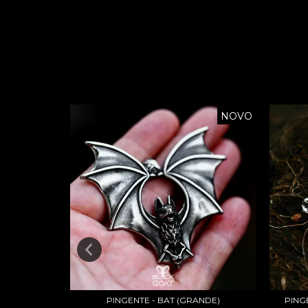
NOVO
NOVO
UENO)
PINGENTE - BAT (GRANDE)
PING