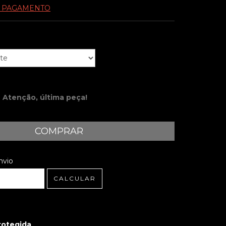
E PAGAMENTO
Atenção, última peça!
 CEP:
ALTERAR CEP
nvio
CALCULAR
rotegida