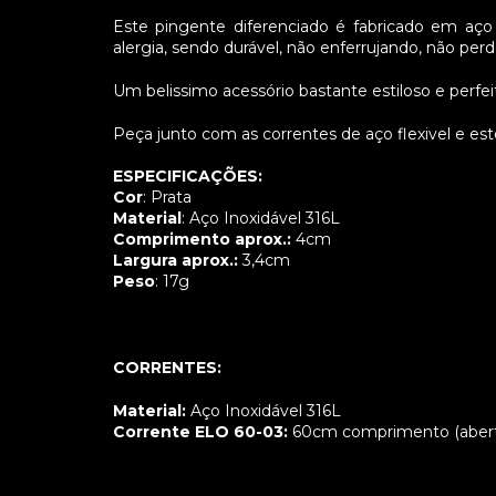
Este pingente diferenciado é fabricado em aço 
alergia, sendo durável, não enferrujando, não pe
Um belissimo acessório bastante estiloso e perfei
Peça junto com as correntes de aço flexivel e estej
ESPECIFICAÇÕES:
Cor
: Prata
Material
: Aço Inoxidável 316L
Comprimento aprox.:
4cm
Largura aprox.:
3,4cm
Peso
: 17g
CORRENTES:
Material:
Aço Inoxidável 316L
Corrente ELO 60-03:
60cm comprimento (abert