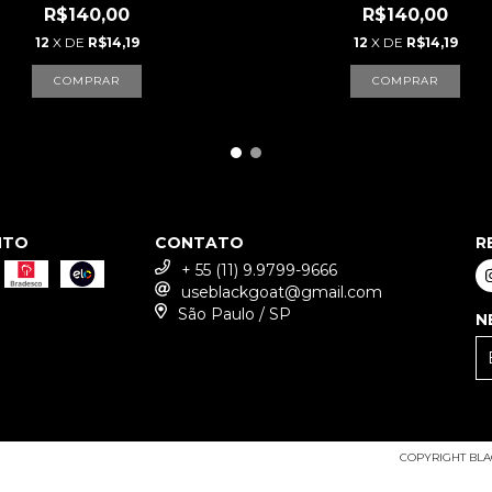
R$140,00
R$140,00
12
X DE
R$14,19
12
X DE
R$14,19
COMPRAR
COMPRAR
NTO
CONTATO
R
+ 55 (11) 9.9799-9666
useblackgoat@gmail.com
São Paulo / SP
N
COPYRIGHT BLAC